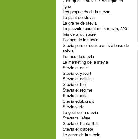
C'est quoi la stevia ? Boutique en
ligne
Les propriétés de la stevia
Le plant de stevia
La graine de stevia
Le pouvoir sucrant de la stevia, 300
fois celui du sucre
Dosage de la stevia
Stevia pure et édulcorants à base de
stévia
Formes de stevia
Le marketing de la stevia
Stévia et café
Stevia et yaourt
Stevia et cellulite
Stevia et thé
Stevia et régime
Stévia et cola
Stevia édulcorant
Stevia verte
Le goût de la stevia
Stevia taillefine
Stevia et Fanta Still
Stevia et diabete
Le genre de la stevia