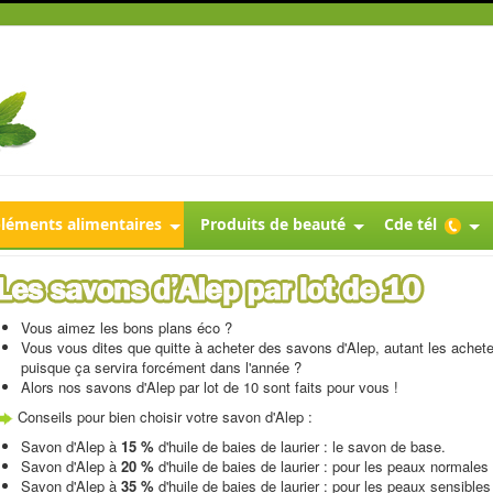
éments alimentaires
Produits de beauté
Cde tél
Vous aimez les bons plans éco ?
Vous vous dites que quitte à acheter des savons d'Alep, autant les achet
puisque ça servira forcément dans l'année ?
Alors nos savons d'Alep par lot de 10 sont faits pour vous !
Conseils pour bien choisir votre savon d'Alep :
Savon d'Alep à
15 %
d'huile de baies de laurier : le savon de base.
Savon d'Alep à
20 %
d'huile de baies de laurier : pour les peaux normales
Savon d'Alep à
35 %
d'huile de baies de laurier : pour les peaux sensible