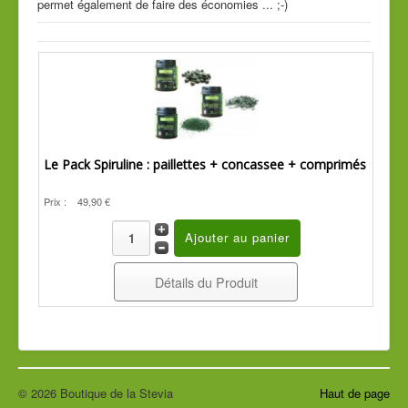
permet également de faire des économies ... ;-)
Cde tél
Guide conseil
Le Pack Spiruline : paillettes + concassee + comprimés
Prix :
49,90 €
Détails du Produit
© 2026 Boutique de la Stevia
Haut de page