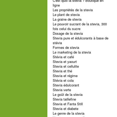
C'est quoi la stevia ? Boutique en
ligne
Les propriétés de la stevia
Le plant de stevia
La graine de stevia
Le pouvoir sucrant de la stevia, 300
fois celui du sucre
Dosage de la stevia
Stevia pure et édulcorants à base de
stévia
Formes de stevia
Le marketing de la stevia
Stévia et café
Stevia et yaourt
Stevia et cellulite
Stevia et thé
Stevia et régime
Stévia et cola
Stevia édulcorant
Stevia verte
Le goût de la stevia
Stevia taillefine
Stevia et Fanta Still
Stevia et diabete
Le genre de la stevia