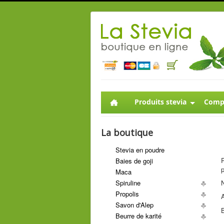
Produits stevia
Compl
La boutique
Stevia en poudre
P
Baies de goji
p
Maca
Spiruline
N
Propolis
Savon d'Alep
B
Beurre de karité