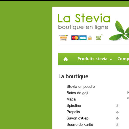
Produits stevia
Compl
La boutique
Stevia en poudre
N
Baies de goji
a
Maca
Spiruline
Propolis
Savon d'Alep
Beurre de karité